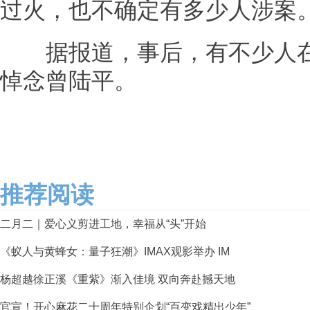
过火，也不确定有多少人涉案
据报道，事后，有不少人在
悼念曾陆平。
推荐阅读
二月二｜爱心义剪进工地，幸福从“头”开始
《蚁人与黄蜂女：量子狂潮》IMAX观影举办 IM
杨超越徐正溪《重紫》渐入佳境 双向奔赴撼天地
官宣！开心麻花二十周年特别企划“百变戏精出少年”