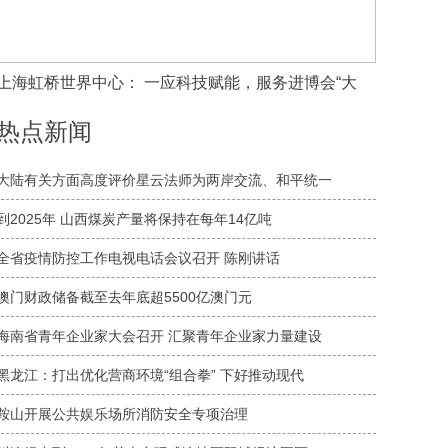
上海虹桥世界中心： 一应科技赋能，服务进博会“大
热点新闻
大陆有关方面高度评价星云法师为两岸交流、和平统一
到2025年 山西煤炭产量将保持在每年14亿吨
全省疫情防控工作电视电话会议召开 陈刚讲话
澳门财政储备截至去年底超5500亿澳门元
海南省青年企业家大会召开 汇聚青年企业家力量建设
黑龙江：打出优化营商环境“组合拳” 下好推动现代
鞍山开展公共娱乐场所消防安全专项治理