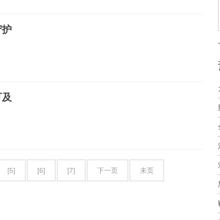
守护
可及
[5]
[6]
[7]
下一页
未页