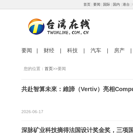
首页
|
要闻
|
国际
|
国内
|
港台
|
要闻
|
财经
|
科技
|
汽车
|
房产
|
您的位置：
首页
>>要闻
共赴智算未來：維諦（Vertiv）亮相Comp
2026-06-17
深脉矿业科技摘得法国设计奖金奖，三项