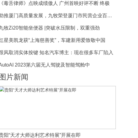
《毒舌律师》点映成绩傲人 广州首映好评不断 终极
助推厦门高质量发展，九牧荣登厦门市民营企业百强榜
九牧Zi20智能坐便器 |突破水压限制，双重强劲
红星美凯龙获“上海慈善奖”，车建新用爱致敬中国
跟风取消实体按键 知名汽车博主：现在很多车厂陷入
AutoAI 2023第六届无人驾驶及智能驾舱中
图片新闻
贵阳“天才大师达利艺术特展”开展在即