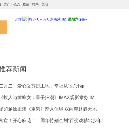
购
|
房产
|
动态
|
政策
|
时尚
|
美容
推荐新闻
二月二｜爱心义剪进工地，幸福从“头”开始
《蚁人与黄蜂女：量子狂潮》IMAX观影举办 IM
杨超越徐正溪《重紫》渐入佳境 双向奔赴撼天地
官宣！开心麻花二十周年特别企划“百变戏精出少年”