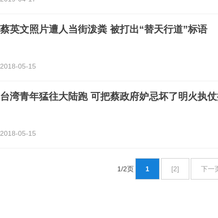
蔡英文照片遭人当街泼粪 被打出“替天行道”标语
2018-05-15
台湾青年猛往大陆跑 可把蔡政府妒忌坏了明火执仗
2018-05-15
1/2页
1
[2]
下一