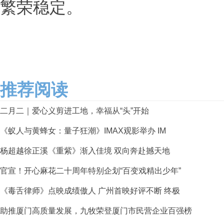
繁荣稳定。
推荐阅读
二月二｜爱心义剪进工地，幸福从“头”开始
《蚁人与黄蜂女：量子狂潮》IMAX观影举办 IM
杨超越徐正溪《重紫》渐入佳境 双向奔赴撼天地
官宣！开心麻花二十周年特别企划“百变戏精出少年”
《毒舌律师》点映成绩傲人 广州首映好评不断 终极
助推厦门高质量发展，九牧荣登厦门市民营企业百强榜