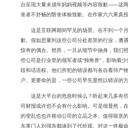
台呈现大量未成年妈妈视频等内容致歉——这
丧者不舒畅的斲丧体验致歉。在作家六六果真
这是互联网期间罕见的场景。在不到一个月
歉。假如思量到这些公司分处差异的行业，遭
惊奇的偶合。然而，一旦从细节中抽身，我们照
些公司是行业里的领军者或“独角兽”，影响着
段和话语权。他们所犯的错误都与各自看待产
户。更要命的是，一些公司早先显然以错误的
这是大平台的危急时候么？听起来几多有些
司财报或许也不会有什么影响。可是很显然，
的变乱也也许摇动公司的立品之本。值得留意的
东掌门人刘强东都谈到了代价观。对这一终极