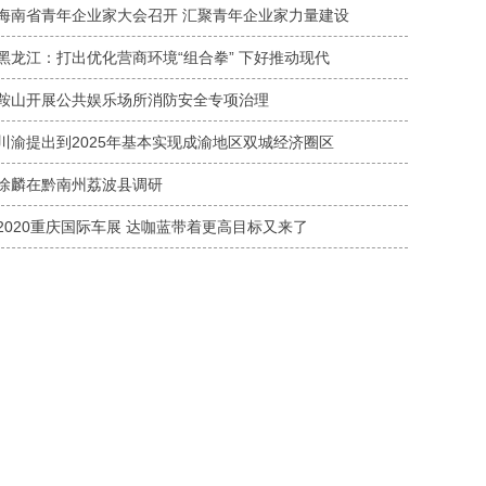
海南省青年企业家大会召开 汇聚青年企业家力量建设
黑龙江：打出优化营商环境“组合拳” 下好推动现代
鞍山开展公共娱乐场所消防安全专项治理
川渝提出到2025年基本实现成渝地区双城经济圈区
徐麟在黔南州荔波县调研
2020重庆国际车展 达咖蓝带着更高目标又来了