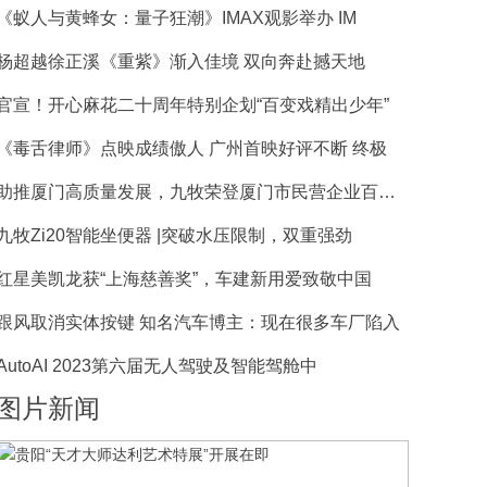
《蚁人与黄蜂女：量子狂潮》IMAX观影举办 IM
杨超越徐正溪《重紫》渐入佳境 双向奔赴撼天地
官宣！开心麻花二十周年特别企划“百变戏精出少年”
《毒舌律师》点映成绩傲人 广州首映好评不断 终极
助推厦门高质量发展，九牧荣登厦门市民营企业百强榜
九牧Zi20智能坐便器 |突破水压限制，双重强劲
红星美凯龙获“上海慈善奖”，车建新用爱致敬中国
跟风取消实体按键 知名汽车博主：现在很多车厂陷入
AutoAI 2023第六届无人驾驶及智能驾舱中
图片新闻