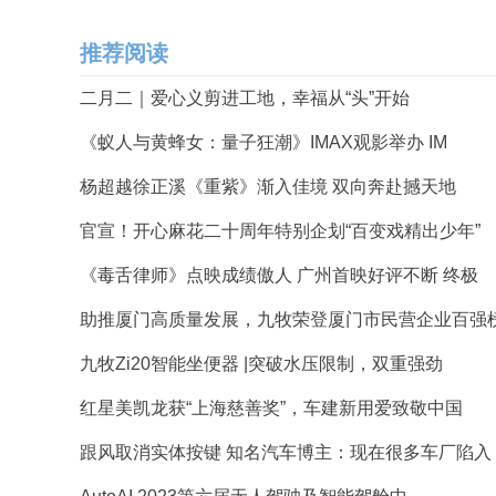
推荐阅读
二月二｜爱心义剪进工地，幸福从“头”开始
《蚁人与黄蜂女：量子狂潮》IMAX观影举办 IM
杨超越徐正溪《重紫》渐入佳境 双向奔赴撼天地
官宣！开心麻花二十周年特别企划“百变戏精出少年”
《毒舌律师》点映成绩傲人 广州首映好评不断 终极
助推厦门高质量发展，九牧荣登厦门市民营企业百强
九牧Zi20智能坐便器 |突破水压限制，双重强劲
红星美凯龙获“上海慈善奖”，车建新用爱致敬中国
跟风取消实体按键 知名汽车博主：现在很多车厂陷入