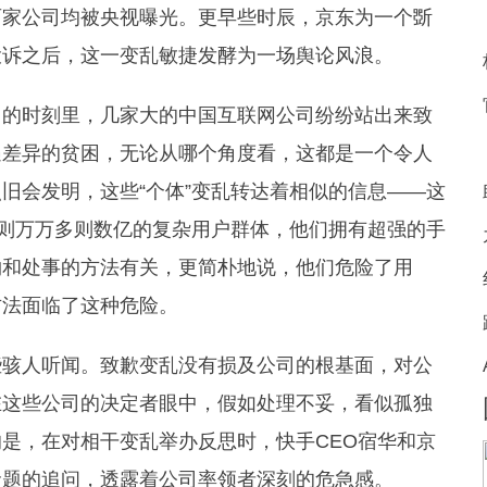
两家公司均被央视曝光。更早些时辰，
京东
为一个斲
投诉之后，这一变乱敏捷发酵为一场舆论风浪。
的时刻里，几家大的中国互联网公司纷纷站出来致
遇差异的贫困，无论从哪个角度看，这都是一个令人
旧会发明，这些“个体”变乱转达着相似的信息——这
少则万万多则数亿的复杂用户群体，他们拥有超强的手
物和处事的方法有关，更简朴地说，他们危险了用
方法面临了这种危险。
骇人听闻。致歉变乱没有损及公司的根基面，对公
在这些公司的决定者眼中，假如处理不妥，看似孤独
是，在对相干变乱举办反思时，快手CEO宿华和京
命题的追问，透露着公司率领者深刻的危急感。