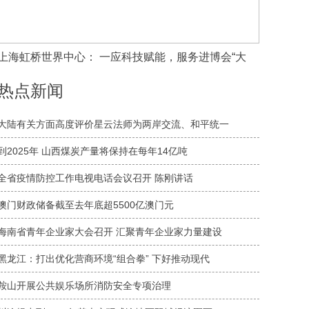
上海虹桥世界中心： 一应科技赋能，服务进博会“大
热点新闻
大陆有关方面高度评价星云法师为两岸交流、和平统一
到2025年 山西煤炭产量将保持在每年14亿吨
全省疫情防控工作电视电话会议召开 陈刚讲话
澳门财政储备截至去年底超5500亿澳门元
海南省青年企业家大会召开 汇聚青年企业家力量建设
黑龙江：打出优化营商环境“组合拳” 下好推动现代
鞍山开展公共娱乐场所消防安全专项治理