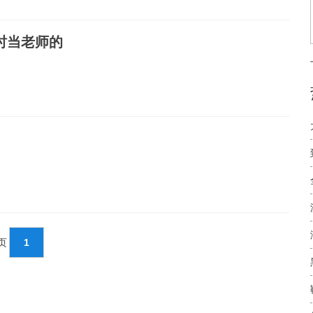
时当老师的
1页
1