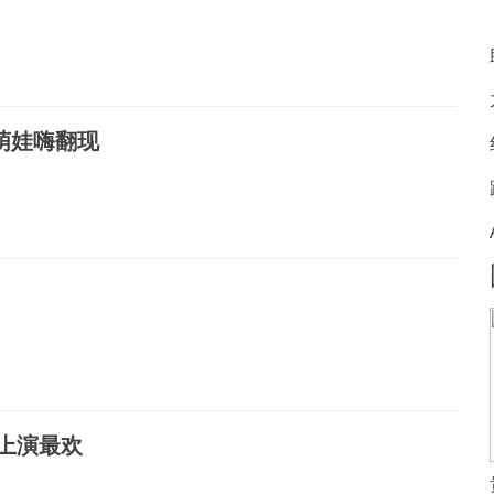
萌娃嗨翻现
上演最欢