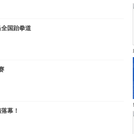
当全国跆拳道
赛
满落幕！