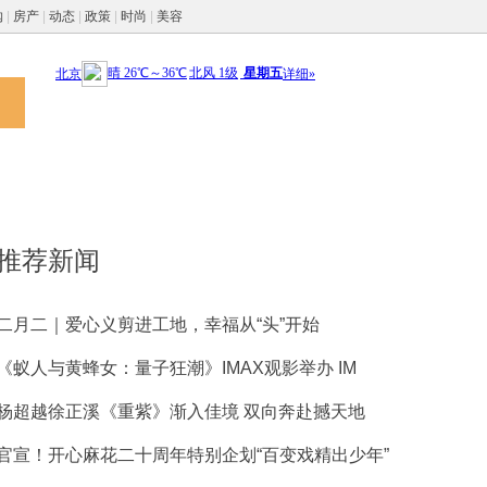
购
|
房产
|
动态
|
政策
|
时尚
|
美容
推荐新闻
二月二｜爱心义剪进工地，幸福从“头”开始
《蚁人与黄蜂女：量子狂潮》IMAX观影举办 IM
杨超越徐正溪《重紫》渐入佳境 双向奔赴撼天地
官宣！开心麻花二十周年特别企划“百变戏精出少年”