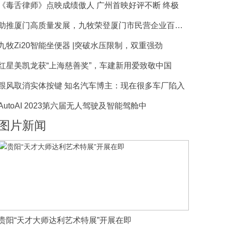
《毒舌律师》点映成绩傲人 广州首映好评不断 终极
助推厦门高质量发展，九牧荣登厦门市民营企业百强榜
九牧Zi20智能坐便器 |突破水压限制，双重强劲
红星美凯龙获“上海慈善奖”，车建新用爱致敬中国
跟风取消实体按键 知名汽车博主：现在很多车厂陷入
AutoAI 2023第六届无人驾驶及智能驾舱中
图片新闻
贵阳“天才大师达利艺术特展”开展在即